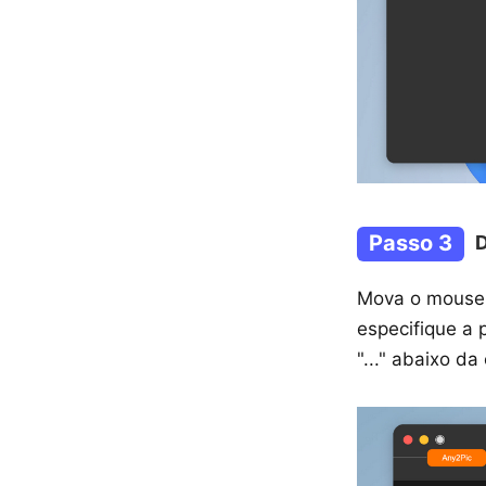
Passo 3
D
Mova o mouse 
especifique a 
"..." abaixo d