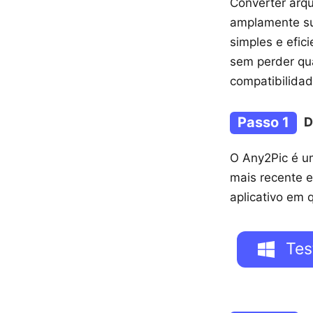
Converter arq
amplamente su
simples e efi
sem perder qu
compatibilidad
Passo 1
D
O Any2Pic é u
mais recente e
aplicativo em 
Tes