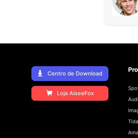
Pro
Centro de Download
Spo
Loja AiseeFox
Aud
Ima
Tid
Ama