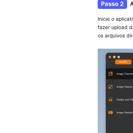
Passo 2
A
Inicie o aplic
fazer upload 
os arquivos di