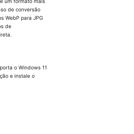
de um formato mais
sso de conversão
ens WebP para JPG
os de
reta.
uporta o Windows 11
ção e instale o