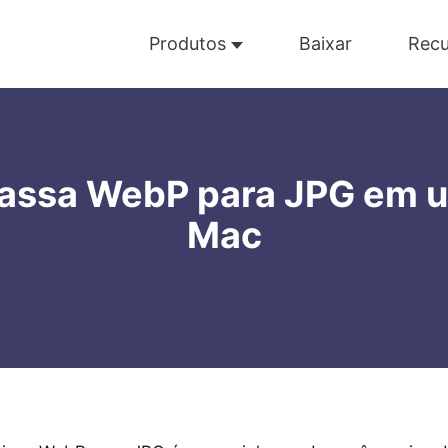
Produtos
Baixar
Recu
assa WebP para JPG em 
Mac