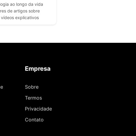
logia ao longo da vida
es de artigos sobre
vídeos explicativos
Empresa
de
Sobre
Termos
Privacidade
Contato