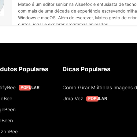
Mateo é um editor sênior na Aiseefox e entusiasta de tecno
com mais de uma década de experiência escrevendo milhar
Windows e macOS. Além de escrever, Mateo gosta de criar 
curtos, jogar e explorar programas animados.
dutos Populares
Dicas Populares
tifyBee
Como Girar Múltiplas Imagens 
POPULAR
ioBee
Uma Vez
POPULAR
geBeen
alBeen
zonBee