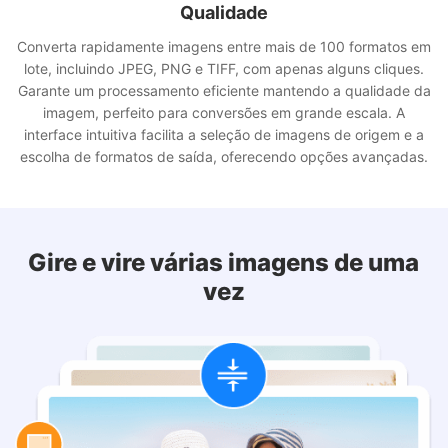
Redimensionamento em massa de imagens com
configurações flexíveis
Permite aos usuários redimensionar várias imagens de uma só
vez, perfeito para otimizar grandes coleções de imagens. Com
a capacidade de definir largura e altura personalizadas, manter
proporções, ou redimensionar porcentagem, os usuários têm
total controle sobre as dimensões da imagem ao processar
arquivos de forma rápida e eficiente.
Gire e vire várias imagens de uma
vez