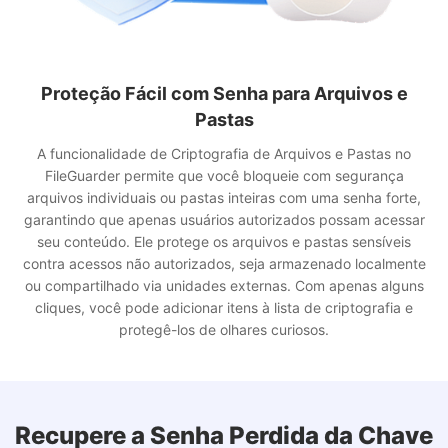
Criptografia Incorporada para Drive USB
O FileGuarder permite que você proteja com senha unidades
flash USB inteiras ou discos rígidos externos de uma maneira
muito simples. Seja para armazenar arquivos pessoais,
documentos de trabalho ou backups, o FileGuarder usa
criptografia de arquivos robusta para bloquear o dispositivo
USB, impedindo o acesso não autorizado se ele for perdido ou
roubado. Uma vez criptografado, o drive só pode ser aberto
com a senha correta e permanece protegido em computadores
Windows e Mac.
Recupere a Senha Perdida da Chave
de Criptografia