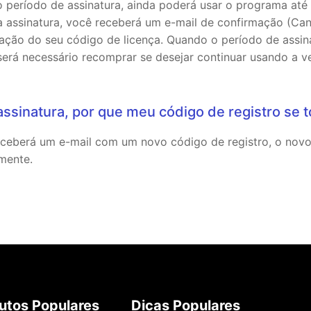
 período de assinatura, ainda poderá usar o programa até 
a assinatura, você receberá um e-mail de confirmação (Can
ação do seu código de licença. Quando o período de assin
 será necessário recomprar se desejar continuar usando a 
ssinatura, por que meu código de registro se t
ceberá um e-mail com um novo código de registro, o novo
mente.
utos Populares
Dicas Populares