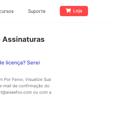
Loja
cursos
Suporte
e Assinaturas
de licença? Serei
m Por Favor, Visualize Sua
 e-mail de confirmação do
ort@aiseefox.com ou com a