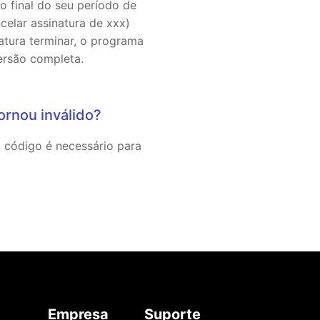
o final do seu período de
celar assinatura de xxx)
atura terminar, o programa
versão completa.
ornou inválido?
 código é necessário para
Empresa
Suporte