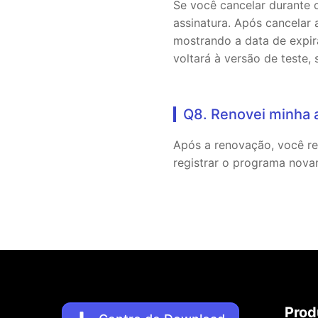
Se você cancelar durante o
assinatura. Após cancelar 
mostrando a data de expir
voltará à versão de teste,
Q8. Renovei minha a
Após a renovação, você re
registrar o programa nova
Prod