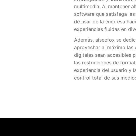
multimedia. Al mantener al
software que satisfaga las 
de usar de la empresa hace
experiencias fluidas en div
Además, aiseefox se dedica
aprovechar al máximo las 
digitales sean accesibles 
las restricciones de forma
experiencia del usuario y l
control total de sus medios