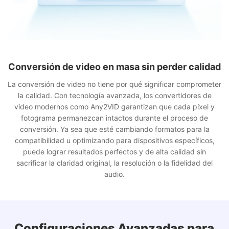
Conversión de Video sin Problemas en Varios
Formatos
La conversión de video se vuelve muy sencilla cuando tienes
acceso a una amplia gama de formatos admitidos. Any2VID
permite cambiar fácilmente entre formatos populares como
MP4, AVI, MKV, MOV y WMV, así como opciones menos
utilizadas como FLV, 3GP y WebM. Esta versatilidad garantiza
que tus videos sean compatibles con varios dispositivos,
software de edición y plataformas.
Configuraciones Avanzadas para