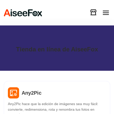
Productos
Tienda en línea de AiseeFox
Descargar
Recursos
Soporte
Any2Pic
Store
Any2Pic hace que la edición de imágenes sea muy fácil:
convierte, redimensiona, rota y renombra tus fotos en