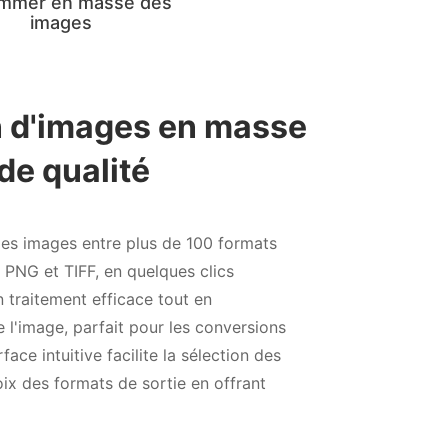
mmer en masse des
images
ent en vrac
es paramètres
nsionner plusieurs images à
timiser de grandes
bilité de définir une
ées, de maintenir les ratios
 pourcentage, les
sur les dimensions des