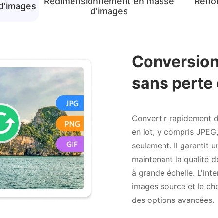
Redimensionnement en masse
Reno
d'images
d'images
Redimensionnem
d'images avec d
flexibles
Permet aux utilisateurs de redime
la fois, ce qui est parfait pour op
collections d'images. Avec la possi
largeur et une hauteur personnalis
d'aspect ou de redimensionner en
utilisateurs ont un contrôle total 