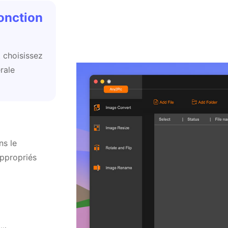
ion d'image
 choisissez
rale
ortie
ns le
ppropriés
 d'image en