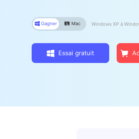
Gagner
Mac
Windows XP à Windo
Essai gratuit
Ac