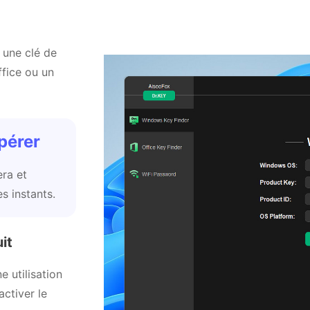
 une clé de
ffice ou un
pérer
era et
s instants.
it
e utilisation
ctiver le