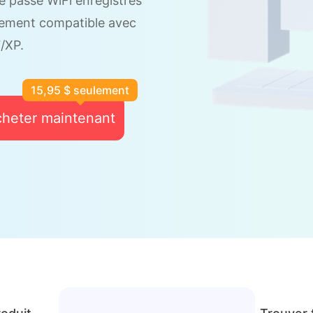
de passe WiFi enregistrés
ièrement compatible avec
/XP.
15,95 $ seulement
heter maintenant